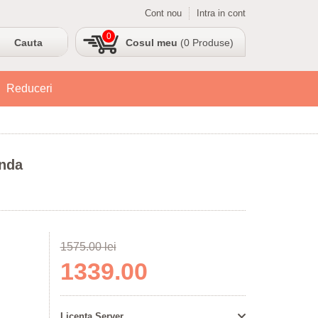
Cont nou
Intra in cont
0
Cosul meu
(0 Produse)
Reduceri
anda
1575.00 lei
1339.00
Licenta Server