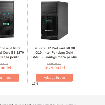
ProLiant ML30
Servere HP ProLiant ML30
Servere HP
d Core E3-1270
G10, Intel Pentium Gold
G10, Xeon
ureaza pentru
G5400 - Configureaza pentru
2144G - Conf
anda
comanda
co
.00 lei
1975.00 lei
224
00 lei
1679.00 lei
1904
-15%
-15%