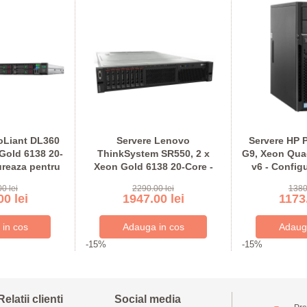
oLiant DL360
Servere Lenovo
Servere HP 
Gold 6138 20-
ThinkSystem SR550, 2 x
G9, Xeon Qua
ureaza pentru
Xeon Gold 6138 20-Core -
v6 - Config
nda
Configureaza pentru
com
0 lei
2290.00 lei
1380
comanda
0 lei
1947.00 lei
1173.
-15%
-15%
Relatii clienti
Social media