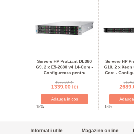
oare Intel
Servere HP ProLiant DL380
Servere HP Pr
erEdge 2950
G9, 2 x E5-2680 v4 14-Core -
G10, 2 x Xeon 
ink
Configureaza pentru
Core - Config
comanda
coma
lei
1575.00 lei
3164.0
lei
1339.00 lei
2689.0
-15%
-15%
Informatii utile
Magazine online