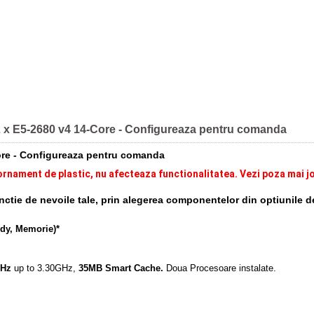
 2 x E5-2680 v4 14-Core - Configureaza pentru comanda
ore - Configureaza pentru comanda
 ornament de plastic, nu afecteaza functionalitatea. Vezi poza mai j
functie de nevoile tale, prin alegerea componentelor din optiunile d
ddy, Memorie)*
GHz
up to 3.30GHz,
35MB Smart Cache.
Doua Procesoare instalate.