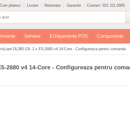
Cum platesc
Livrare
Returnare
Garantie
Contact:
021.311.0005
rimante
Servere
Echipamente POS
Componente
roLiant DL380 G9, 2 x E5-2680 v4 14-Core - Configureaza pentru comanda
E5-2680 v4 14-Core - Configureaza pentru com