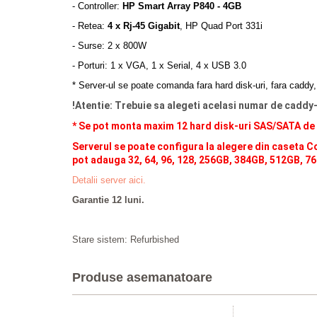
- Controller:
HP Smart Array P840 - 4GB
- Retea:
4 x Rj-45 Gigabit
, HP Quad Port 331i
- Surse: 2 x 800W
- Porturi: 1 x VGA, 1 x Serial, 4 x USB 3.0
* Server-ul se poate comanda fara hard disk-uri, fara caddy
!Atentie: Trebuie sa alegeti acelasi numar de caddy
* Se pot monta maxim 12 hard disk-uri SAS/SATA de 3.
Serverul se poate configura la alegere din caseta Co
pot adauga 32, 64, 96, 128, 256GB, 384GB, 512GB, 7
Detalii server aici.
Garantie 12 luni.
Stare sistem: Refurbished
Produse asemanatoare