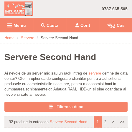
0787.665.505
Meniu
Cauta
Cont
Cos
Home
Servere
Servere Second Hand
Servere Second Hand
Ai nevoie de un server mic sau un rack intreg de
servere
demne de data
center? Oferim optiunea de configurare clientilor pentru a achizitiona
produsele cu caracteristicile necesare, pentru a economisi bani in
cumpararea echipamentelor. Adauga RAM, HDD-uri si sine doar daca ai
nevoie si cate ai nevoie.
Filtreaza dupa
92 produse in categoria
Servere Second Hand
1
2
>
>>