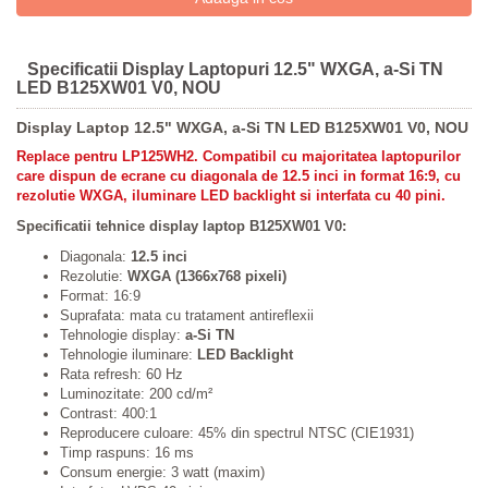
Specificatii Display Laptopuri 12.5" WXGA, a-Si TN
LED B125XW01 V0, NOU
Display Laptop 12.5" WXGA, a-Si TN LED B125XW01 V0, NOU
Replace pentru LP125WH2. Compatibil cu majoritatea laptopurilor
care dispun de ecrane cu diagonala de 12.5 inci in format 16:9, cu
rezolutie WXGA, iluminare LED backlight si interfata cu 40 pini.
Specificatii tehnice display laptop B125XW01 V0:
Diagonala:
12.5 inci
Rezolutie:
WXGA (1366x768 pixeli)
Format: 16:9
Suprafata: mata cu tratament antireflexii
Tehnologie display:
a-Si TN
Tehnologie iluminare:
LED Backlight
Rata refresh: 60 Hz
Luminozitate: 200 cd/m²
Contrast: 400:1
Reproducere culoare: 45% din spectrul NTSC (CIE1931)
Timp raspuns: 16 ms
Consum energie: 3 watt (maxim)