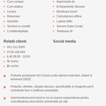
Cum cumpar
Imprimante sh
Cum platesc
Echipamente Vanzare
Livrare
Monitoare touch
Returnare
Calculatoare ieftine
Garantie
Laptop Ieftin
Termeni si conditii
Servere Data Center
Confidentialitate
Telefoane IP
Relatii clienti
Social media
021.311.0005
0728.166.694
L-V:
09:00 - 18:00
S:
inchis
D:
inchis
Preturile produselor NU includ costul aferent colectarii, tratarii si
eliminarii DEEE
Preturile, ofertele, situatia stocului, specificatiile si imaginile pot fi
schimbate fara o notificare prealabila
imprimantesecond-hand.ro nu isi asuma raspunderea pentru
corectitudinea descrierilor prezentate pe site