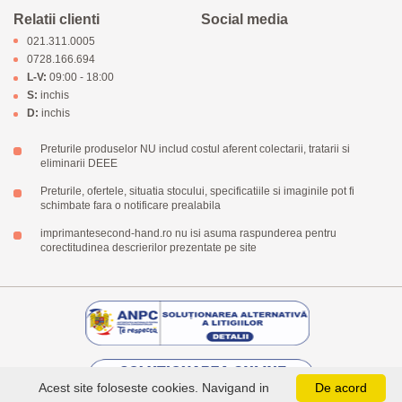
Relatii clienti
Social media
021.311.0005
0728.166.694
L-V:
09:00 - 18:00
S:
inchis
D:
inchis
Preturile produselor NU includ costul aferent colectarii, tratarii si
eliminarii DEEE
Preturile, ofertele, situatia stocului, specificatiile si imaginile pot fi
schimbate fara o notificare prealabila
imprimantesecond-hand.ro nu isi asuma raspunderea pentru
corectitudinea descrierilor prezentate pe site
Acest site foloseste cookies. Navigand in
De acord