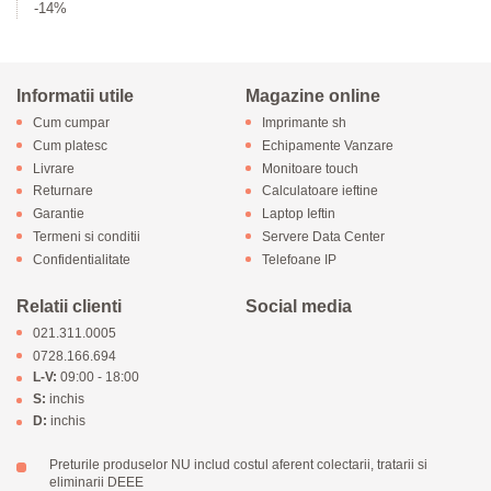
-14%
Informatii utile
Magazine online
Cum cumpar
Imprimante sh
Cum platesc
Echipamente Vanzare
Livrare
Monitoare touch
Returnare
Calculatoare ieftine
Garantie
Laptop Ieftin
Termeni si conditii
Servere Data Center
Confidentialitate
Telefoane IP
Relatii clienti
Social media
021.311.0005
0728.166.694
L-V:
09:00 - 18:00
S:
inchis
D:
inchis
Preturile produselor NU includ costul aferent colectarii, tratarii si
eliminarii DEEE