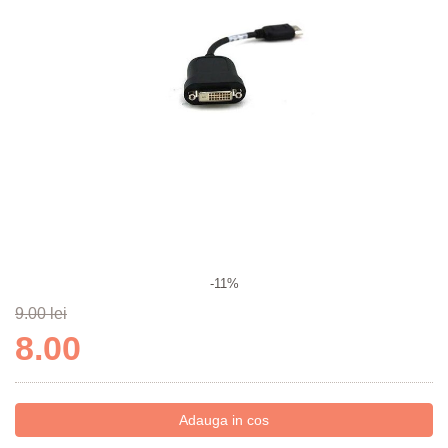
-11%
9.00 lei
8.00