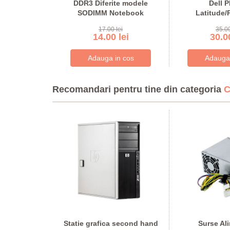
1BY +
DDR3 Diferite modele
Dell 
are 80W
SODIMM Notebook
Latitude/
lei
17.00 lei
35.00
 lei
14.00 lei
30.00
Recomandari pentru tine din categoria
C
oare second
Statie grafica second hand
Surse Al