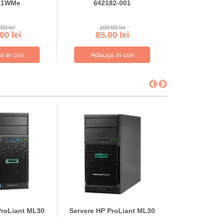
21WMe
642182-001
Brilliance 24
00 lei
100.00 lei
289
00 lei
85.00 lei
246
ProLiant ML30
Servere HP ProLiant ML30
Servere HP