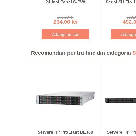
2412HB Full
24 inci Panel S-PVA
Serial SH Elo 
lei
275.00 lei
579.0
 lei
234.00 lei
492.0
Recomandari pentru tine din categoria
S
oare Intel
Servere HP ProLiant DL380
Servere HP Pr