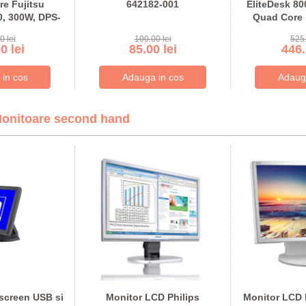
re Fujitsu
642182-001
EliteDesk 80
, 300W, DPS-
Quad Core 
B-56
D
0 lei
100.00 lei
525.
0 lei
85.00 lei
446.
onitoare second hand
screen USB si
Monitor LCD Philips
Monitor LCD 