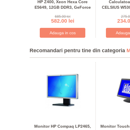
sk 600 G6,
HP Z400, Xeon Hexa Core
Calculatoa
e i5-10500T,
E5649, 12GB DDR3, GeForce
CELSIUS W530
256GB SSD
605 DP 1GB
300A
 lei
685.00 lei
275.0
 lei
582.00 lei
234.0
Recomandari pentru tine din categoria
M
ED Dell
Monitor HP Compaq LP2465,
Monitor Touch