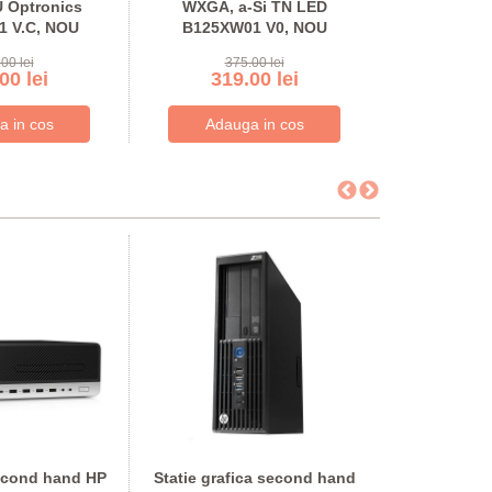
 Optronics
WXGA, a-Si TN LED
PN8014 80
 V.C, NOU
B125XW01 V0, NOU
00 lei
375.00 lei
75
00 lei
319.00 lei
64.
econd hand HP
Statie grafica second hand
Statie graf