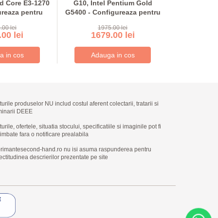
d Core E3-1270
G10, Intel Pentium Gold
G10, Xeon
ureaza pentru
G5400 - Configureaza pentru
2144G - Conf
anda
comanda
co
.00 lei
1975.00 lei
224
00 lei
1679.00 lei
1904
turile produselor NU includ costul aferent colectarii, tratarii si
minarii DEEE
urile, ofertele, situatia stocului, specificatiile si imaginile pot fi
imbate fara o notificare prealabila
rimantesecond-hand.ro nu isi asuma raspunderea pentru
ectitudinea descrierilor prezentate pe site