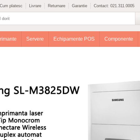
Cum platesc
Livrare
Returnare
Garantie
Contact:
021.311.0005
rimante
Servere
Echipamente POS
Componente