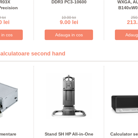
PR03X
DDR3 PC3-10600
WXGA, AU
Precision
B140xW01
 lei
10.00 lei
250.
 lei
9.00 lei
213.
alculatoare second hand
imentare
Stand SH HP All-in-One
Calculator s