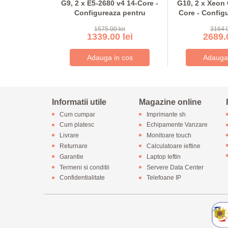
erEdge 2950
G9, 2 x E5-2680 v4 14-Core -
G10, 2 x Xeon 
ink
Configureaza pentru
Core - Config
comanda
coma
lei
1575.00 lei
3164.0
lei
1339.00 lei
2689.0
Informatii utile
Magazine online
Cum cumpar
Imprimante sh
Cum platesc
Echipamente Vanzare
Livrare
Monitoare touch
Returnare
Calculatoare ieftine
Garantie
Laptop Ieftin
Termeni si conditii
Servere Data Center
Confidentialitate
Telefoane IP