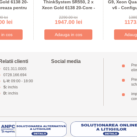
Gold 6138 20-
ThinkSystem SR550, 2 x
G9, Xeon Qua
ureaza pentru
Xeon Gold 6138 20-Core -
v6 - Config
nda
Configureaza pentru
com
0 lei
2290.00 lei
1380
comanda
0 lei
1947.00 lei
1173.
Relatii clienti
Social media
Pre
021.311.0005
eli
0728.166.694
Pret
L-V:
09:00 - 18:00
sch
S:
inchis
D:
inchis
imp
cor