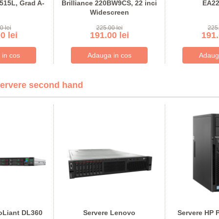
1515L, Grad A-
Brilliance 220BW9CS, 22 inci
EA2
Widescreen
0 lei
225.00 lei
225.
0 lei
191.00 lei
191.
ervere second hand
oLiant DL360
Servere Lenovo
Servere HP 