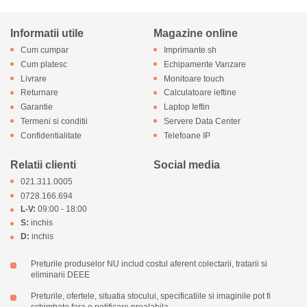
Informatii utile
Magazine online
Cum cumpar
Imprimante sh
Cum platesc
Echipamente Vanzare
Livrare
Monitoare touch
Returnare
Calculatoare ieftine
Garantie
Laptop Ieftin
Termeni si conditii
Servere Data Center
Confidentialitate
Telefoane IP
Relatii clienti
Social media
021.311.0005
0728.166.694
L-V:
09:00 - 18:00
S:
inchis
D:
inchis
Preturile produselor NU includ costul aferent colectarii, tratarii si
eliminarii DEEE
Preturile, ofertele, situatia stocului, specificatiile si imaginile pot fi